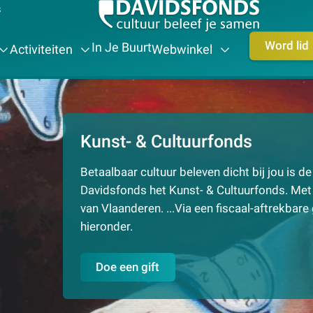
s
Word lid
In Je Buurt
Activiteiten
Webwinkel
Kunst- & Cultuurfonds
Betaalbaar cultuur beleven dicht bij jou is d
Davidsfonds het Kunst- & Cultuurfonds. Met 
van Vlaanderen. ...Via een fiscaal-aftrekbare g
hieronder.
Doe een gift