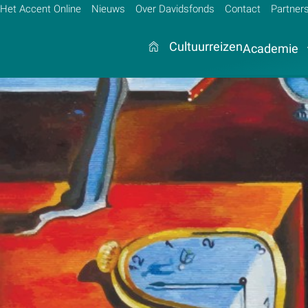
Het Accent Online
Nieuws
Over Davidsfonds
Contact
Partner
Cultuurreizen
Academie
Zoek:
Zoeken