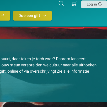
Mijn
Zoeken
Betalen
Log in
winkelmand
Sluit
Doe een gift
e buurt, daar teken je toch voor? Daarom lanceert
jouw steun verspreiden we cultuur naar alle uithoeken
ift, online of via overschrijving! Zie alle informatie