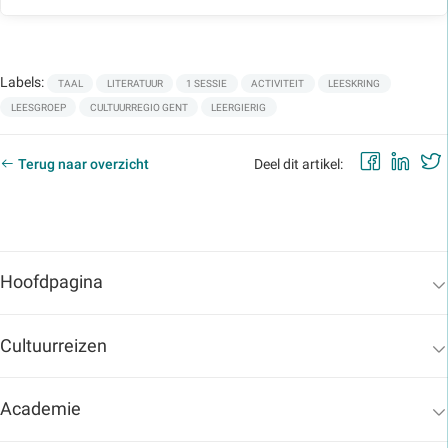
Labels:
TAAL
LITERATUUR
1 SESSIE
ACTIVITEIT
LEESKRING
LEESGROEP
CULTUURREGIO GENT
LEERGIERIG
Faceb
Lin
Terug naar overzicht
Deel dit artikel:
Hoofdpagina
Cultuurreizen
Academie