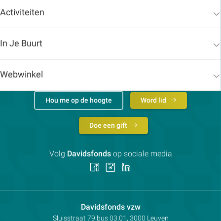
Activiteiten
In Je Buurt
Webwinkel
Hou me op de hoogte
Word lid
Doe een gift
Volg
Davidsfonds
op sociale media
Volg
Volg
Volg
ons
ons
ons
op
op
op
Facebook
Instagram
LinkedIn
Contactpersoon:
Davidsfonds vzw
Adres:
Sluisstraat 79
bus 03.01, 3000
Leuven