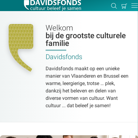
Mijn
Zoeken
Betal
Dir
winkel
Welkom
bij de grootste culturele
familie
Zoek:
Davidsfonds
Zoeken
Davidsfonds maakt op een unieke
manier van Vlaanderen en Brussel een
warme, leergierige, trotse … plek,
dankzij het beleven en delen van
diverse vormen van cultuur. Want
cultuur ... dat beleef je samen!