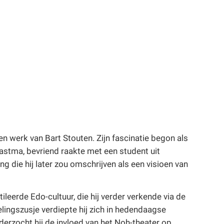
en werk van Bart Stouten. Zijn fascinatie begon als
n astma, bevriend raakte met een student uit
 die hij later zou omschrijven als een visioen van
leerde Edo-cultuur, die hij verder verkende via de
eelingszusje verdiepte hij zich in hedendaagse
derzocht hij de invloed van het Noh-theater op