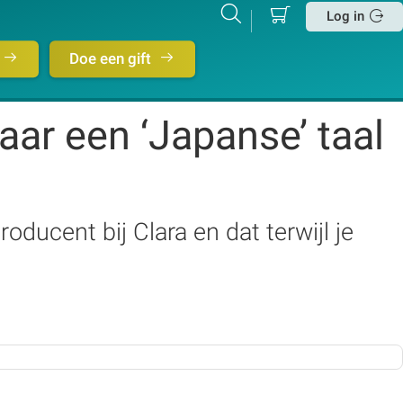
Mijn
Zoeken
Betalen
Log in
winkelmand
Sluit
Doe een gift
aar een ‘Japanse’ taal
ducent bij Clara en dat terwijl je