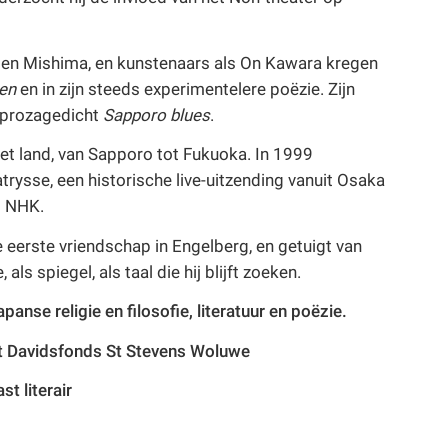
e en Mishima, en kunstenaars als On Kawara kregen
den
en in zijn steeds experimentelere poëzie. Zijn
t prozagedicht
Sapporo blues
.
het land, van Sapporo tot Fukuoka. In 1999
trysse, een historische live-uitzending vanuit Osaka
p NHK.
 eerste vriendschap in Engelberg, en getuigt van
als spiegel, als taal die hij blijft zoeken.
panse religie en filosofie, literatuur en poëzie.
het Davidsfonds St Stevens Woluwe
 literair