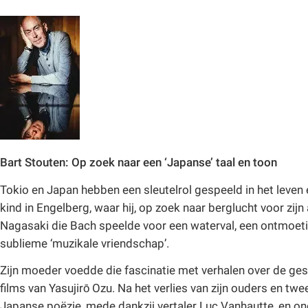
Bart Stouten: Op zoek naar een ‘Japanse’ taal en toon
Tokio en Japan hebben een sleutelrol gespeeld in het leven 
kind in Engelberg, waar hij, op zoek naar berglucht voor zij
Nagasaki die Bach speelde voor een waterval, een ontmoeting
sublieme ‘muzikale vriendschap’.
Zijn moeder voedde die fascinatie met verhalen over de gesti
films van Yasujirō Ozu. Na het verlies van zijn ouders en tw
Japanse poëzie, mede dankzij vertaler Luc Vanhautte, en on