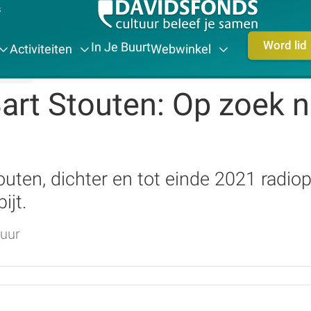
s
Word lid
In Je Buurt
Activiteiten
Webwinkel
# 12075
Bart Stouten: Op zoek n
ten, dichter en tot einde 2021 radiopro
ijt.
 uur