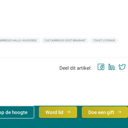
UURREGIO HALLE-VILVOORDE
CULTUURREGIO OOST-BRABANT
TOAST LITERAIR
Faceb
Lin
Deel dit artikel:
op de hoogte
Word lid
Doe een gift