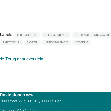
Labels:
KUNST & CULTUUR
RELIGIE & ZINGEVING
NEDERLANDS | C1/C2 VAARDIG
AANSTEKELIJK
GASTVRIJ
HARTVERWARMEND
LEERGIERIG
Terug naar overzicht
Contactpersoon:
Davidsfonds vzw
Adres:
Sluisstraat 79
bus 03.01, 3000
Leuven
Telefoon:
016 31 06 00