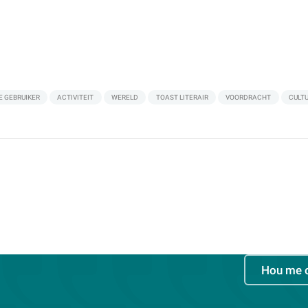
E GEBRUIKER
ACTIVITEIT
WERELD
TOAST LITERAIR
VOORDRACHT
CULT
Hou me 