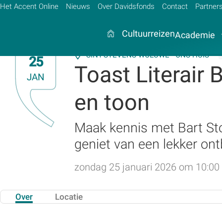
Het Accent Online
Nieuws
Over Davidsfonds
Contact
Partner
Cultuurreizen
Academie
SINT-STEVENS-WOLUWE - ONS HUIS
25
Toast Literair 
JAN
Zoek:
en toon
Zoeken
Maak kennis met Bart Stou
geniet van een lekker ontb
zondag 25 januari 2026 om 10:00
Over
Locatie