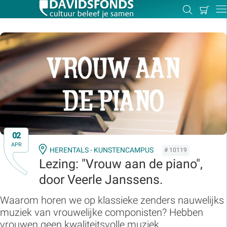
Mijn
Zoeken
Betal
Dir
winkel
Zoek:
Zoeken
02
APR
HERENTALS - KUNSTENCAMPUS
# 10119
Lezing: "Vrouw aan de piano",
door Veerle Janssens.
Waarom horen we op klassieke zenders nauwelijks
muziek van vrouwelijke componisten? Hebben
vrouwen geen kwaliteitsvolle muziek