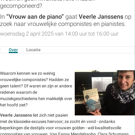
gecomponeerd?
In
“Vrouw aan de piano”
gaat
Veerle Janssens
op
zoek naar vrouwelijke componistes en pianistes.
woensdag 2 april 2025 van 14:00 uur tot 16:00 uur
Over
Locatie
Waarom kennen we zo weinig
vrouwelijke componistes? Hadden ze
geen talent? Of waren en zijn er andere
redenen waarom de
muziekgeschiedenis hen makkelijk over
het hoofd ziet?
Veerle Janssens
liet zich niet paaien
met de klassieke excuses hiervoor; ze zocht én vond - ondanks
beperkingen die destijds voor vrouwen golden - wèl kwaliteitsvolle
composities van vrouwen. Van Fanny Mendelssohn, Clara Schumann,