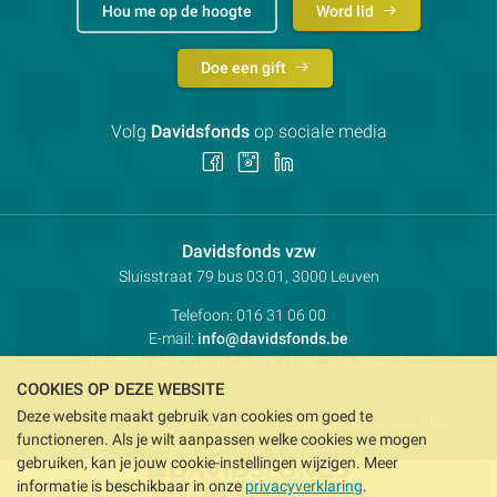
Hou me op de hoogte
Word lid
Doe een gift
Volg
Davidsfonds
op sociale media
Volg
Volg
Volg
ons
ons
ons
op
op
op
Facebook
Instagram
LinkedIn
Contactpersoon:
Davidsfonds vzw
Adres:
Sluisstraat 79
bus 03.01, 3000
Leuven
Telefoon:
016 31 06 00
E-mail:
info@davidsfonds.be
IBAN:
BE98 4310 0693 8193
- BIC:
KREDBEBB
COOKIES OP DEZE WEBSITE
Deze website maakt gebruik van cookies om goed te
Privacy
Koekjesvoorkeuren
Verkoopsvoorwaarden
functioneren. Als je wilt aanpassen welke cookies we mogen
Intellectueel eigendom
gebruiken, kan je jouw cookie-instellingen wijzigen. Meer
informatie is beschikbaar in onze
privacyverklaring
.