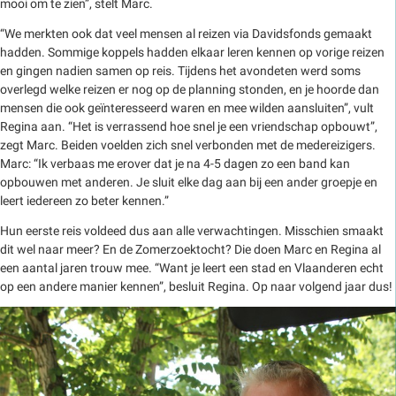
mooi om te zien”, stelt Marc.
“We merkten ook dat veel mensen al reizen via Davidsfonds gemaakt
hadden. Sommige koppels hadden elkaar leren kennen op vorige reizen
en gingen nadien samen op reis. Tijdens het avondeten werd soms
overlegd welke reizen er nog op de planning stonden, en je hoorde dan
mensen die ook geïnteresseerd waren en mee wilden aansluiten”, vult
Regina aan. “Het is verrassend hoe snel je een vriendschap opbouwt”,
zegt Marc. Beiden voelden zich snel verbonden met de medereizigers.
Marc: “Ik verbaas me erover dat je na 4-5 dagen zo een band kan
opbouwen met anderen. Je sluit elke dag aan bij een ander groepje en
leert iedereen zo beter kennen.”
Hun eerste reis voldeed dus aan alle verwachtingen. Misschien smaakt
dit wel naar meer? En de Zomerzoektocht? Die doen Marc en Regina al
een aantal jaren trouw mee. “Want je leert een stad en Vlaanderen echt
op een andere manier kennen”, besluit Regina. Op naar volgend jaar dus!