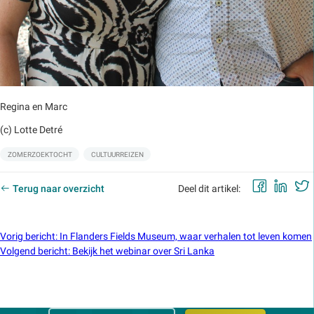
Regina en Marc
(c) Lotte Detré
Labels:
ZOMERZOEKTOCHT
CULTUURREIZEN
Faceb
Lin
Terug naar overzicht
Deel dit artikel:
Vorig bericht
:
In Flanders Fields Museum, waar verhalen tot leven komen
Volgend bericht
:
Bekijk het webinar over Sri Lanka