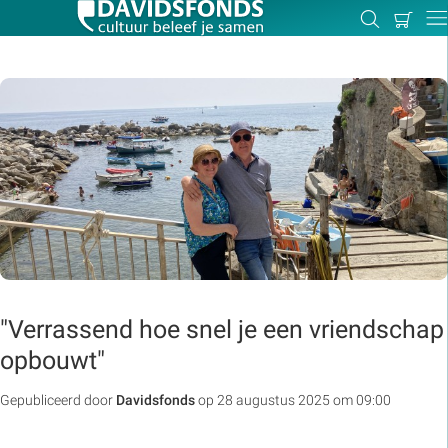
Mijn
Zoeken
Betal
Dir
winkel
Zoek:
Zoeken
"Verrassend hoe snel je een vriendschap
opbouwt"
Gepubliceerd door
Davidsfonds
op 28 augustus 2025 om 09:00