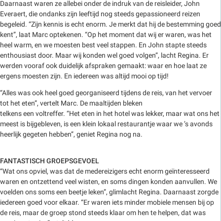
Daarnaast waren ze allebei onder de indruk van de reisleider, John
Everaert, die ondanks zijn leeftijd nog steeds gepassioneerd reizen
begeleid. “Zijn kennis is echt enorm. Je merkt dat hij de bestemming goed
kent”, laat Marc optekenen. “Op het moment dat wij er waren, was het
heel warm, en we moesten best veel stappen. En John stapte steeds
enthousiast door. Maar wij konden wel goed volgen”, lacht Regina. Er
werden vooraf ook duidelijk afspraken gemaakt: waar en hoe laat ze
ergens moesten zijn. En iedereen was altijd mooi op tijd!
“Alles was ook heel goed georganiseerd tijdens de reis, van het vervoer
tot het eten”, vertelt Marc. De maaltijden bleken
telkens een voltreffer. “Het eten in het hotel was lekker, maar wat ons het
meest is bijgebleven, is een klein lokaal restaurantje waar we ’s avonds
heerlijk gegeten hebben”, geniet Regina nog na.
FANTASTISCH GROEPSGEVOEL
“Wat ons opviel, was dat de medereizigers echt enorm geïnteresseerd
waren en ontzettend veel wisten, en soms dingen konden aanvullen. We
voelden ons soms een beetje leken”, glimlacht Regina. Daarnaast zorgde
iedereen goed voor elkaar. “Er waren iets minder mobiele mensen bij op
de reis, maar de groep stond steeds klaar om hen te helpen, dat was