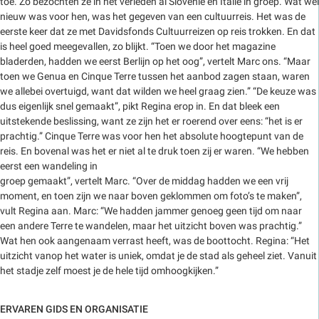
toe. Zo bezochten ze in het verleden al Slovenië en Italië in groep. Wat wel
nieuw was voor hen, was het gegeven van een cultuurreis. Het was de
eerste keer dat ze met Davidsfonds Cultuurreizen op reis trokken. En dat
is heel goed meegevallen, zo blijkt. “Toen we door het magazine
bladerden, hadden we eerst Berlijn op het oog”, vertelt Marc ons. “Maar
toen we Genua en Cinque Terre tussen het aanbod zagen staan, waren
we allebei overtuigd, want dat wilden we heel graag zien.” “De keuze was
dus eigenlijk snel gemaakt”, pikt Regina erop in. En dat bleek een
uitstekende beslissing, want ze zijn het er roerend over eens: “het is er
prachtig.” Cinque Terre was voor hen het absolute hoogtepunt van de
reis. En bovenal was het er niet al te druk toen zij er waren. “We hebben
eerst een wandeling in
groep gemaakt”, vertelt Marc. “Over de middag hadden we een vrij
moment, en toen zijn we naar boven geklommen om foto’s te maken”,
vult Regina aan. Marc: “We hadden jammer genoeg geen tijd om naar
een andere Terre te wandelen, maar het uitzicht boven was prachtig.”
Wat hen ook aangenaam verrast heeft, was de boottocht. Regina: “Het
uitzicht vanop het water is uniek, omdat je de stad als geheel ziet. Vanuit
het stadje zelf moest je de hele tijd omhoogkijken.”
ERVAREN GIDS EN ORGANISATIE