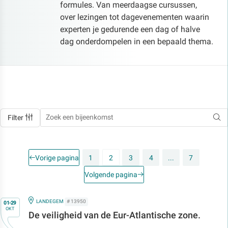
formules. Van meerdaagse cursussen,
over lezingen tot dagevenementen waarin
experten je gedurende een dag of halve
dag onderdompelen in een bepaald thema.
Filter
Vorige pagina
1
2
3
4
...
7
Volgende pagina
Op
IN
LANDEGEM
# 13950
01-29
OKT
De veiligheid van de Eur-Atlantische zone.