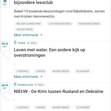
t/m
20
bijzondere leesclub
DEC
Beleef 10 boeiende leeszondagen rond Bijbelteksten, samen
met Kristien Hemmerechts.
RELIGIE & ZINGEVING
6 OF MEER SESSIES
WEEKENDCURSUS
BASISCURSUS
Meer informatie
Op
IN
TEMSE
# 13967
05-12
OKT
Leven met water. Een andere kijk op
overstromingen
-
2 SESSIES
CURSUS
BASISCURSUS
ACADEMIE
Meer informatie
Op
IN
WONDELGEM
# 13941
05-19
OKT
NIEUW - De Krim tussen Rusland en Oekraïne
-
3 SESSIES
CURSUS
BASISCURSUS
ACADEMIE