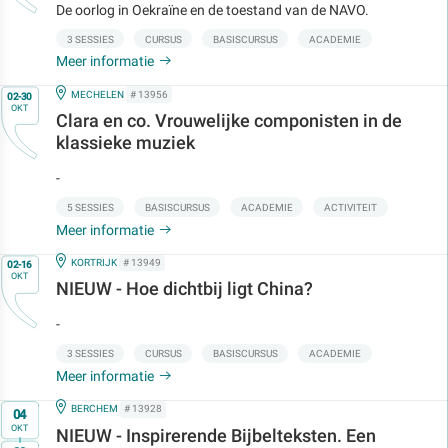
De oorlog in Oekraïne en de toestand van de NAVO.
3 SESSIES
CURSUS
BASISCURSUS
ACADEMIE
Meer informatie
Op
IN
MECHELEN
# 13956
02-30
OKT
Clara en co. Vrouwelijke componisten in de
klassieke muziek
-
5 SESSIES
BASISCURSUS
ACADEMIE
ACTIVITEIT
Meer informatie
Op
IN
KORTRIJK
# 13949
02-16
OKT
NIEUW - Hoe dichtbij ligt China?
-
3 SESSIES
CURSUS
BASISCURSUS
ACADEMIE
Meer informatie
Op
IN
BERCHEM
# 13928
04
OKT
NIEUW - Inspirerende Bijbelteksten. Een