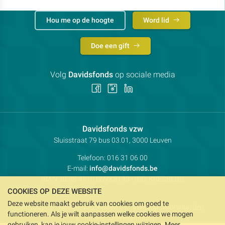
Hou me op de hoogte
Word lid
Doe een gift
Volg
Davidsfonds
op sociale media
Volg
Volg
Volg
ons
ons
ons
op
op
op
Facebook
Instagram
LinkedIn
Contactpersoon:
Davidsfonds vzw
Adres:
Sluisstraat 79
bus 03.01, 3000
Leuven
Telefoon:
016 31 06 00
E-mail:
info@davidsfonds.be
IBAN:
BE98 4310 0693 8193
- BIC:
KREDBEBB
COOKIES OP DEZE WEBSITE
Deze website maakt gebruik van cookies om goed te
Privacy
Koekjesvoorkeuren
Verkoopsvoorwaarden
functioneren. Als je wilt aanpassen welke cookies we mogen
Intellectueel eigendom
gebruiken, kan je jouw cookie-instellingen wijzigen. Meer