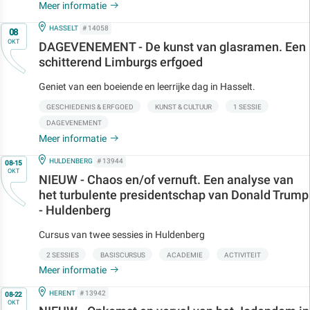
Meer informatie
Op
IN
HASSELT
# 14058
08
OKT
DAGEVENEMENT - De kunst van glasramen. Een
schitterend Limburgs erfgoed
Geniet van een boeiende en leerrijke dag in Hasselt.
GESCHIEDENIS & ERFGOED
KUNST & CULTUUR
1 SESSIE
DAGEVENEMENT
Meer informatie
Op
IN
HULDENBERG
# 13944
08-15
OKT
NIEUW - Chaos en/of vernuft. Een analyse van
het turbulente presidentschap van Donald Trump
- Huldenberg
Cursus van twee sessies in Huldenberg
2 SESSIES
BASISCURSUS
ACADEMIE
ACTIVITEIT
Meer informatie
Op
IN
HERENT
# 13942
08-22
OKT