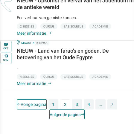
NIEUW - Opkomst en verval van het Jodendom in
de antieke wereld
Een verhaal van gemiste kansen.
2 SESSIES
CURSUS
BASISCURSUS
ACADEMIE
Meer informatie
Op
IN
MAASEIK
# 13955
09
OKT
NIEUW - Land van farao’s en goden. De
t/m
13
betovering van het Oude Egypte
NOV
-
4 SESSIES
CURSUS
BASISCURSUS
ACADEMIE
Meer informatie
Vorige pagina
1
2
3
4
...
7
Volgende pagina