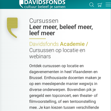
Mijn
Zoeken
Betal
Dir
winkel
Cursussen
Leer meer, beleef meer,
leef meer
Zoek:
Davidsfonds
Academie /
Cursussen op locatie en
Zoeken
webinars
Ontdek cursussen op locatie en
dagevenementen in heel Vlaanderen en
Brussel. Enthousiaste docenten maken je
op een meeslepende manier wegwijs in
diverse onderwerpen. Bovendien pik je
geregeld een topconcert, een theater- of
filmvoorstelling, of een tentoonstelling
mee. Je kan kiezen tussen verschillende