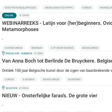
GESCHIEDENIS & ERFGOED
MENS & MAATSCHAPPIJ
CURSUS
WANDELI
DIT
# 13994
ONLINE
IS
EEN
WEBINARREEKS - Latijn voor (her)beginners. Ovid
ONLINE
ACTIVITEIT
Metamorphoses
-
AVONDCURSUS
WEBINAR
6 OF MEER SESSIES
BASISCURSUS
IN
ROESELARE - RUMBEKE
# 13961
Van Anna Boch tot Berlinde De Bruyckere. Belgis
Ontdek 150 jaar Belgische kunst door de ogen van baanbrekende
CURSUS
5 SESSIES
BASISCURSUS
ACADEMIE
IN
SCHOTEN
# 13963
NIEUW - Onsterfelijke farao’s. De grote vier
-