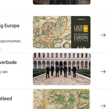
g Europa
topconcerten.
Averbode
j van
ntleed