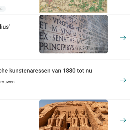
NG
ius'
che kunstenaressen van 1880 tot nu
 vrouwen