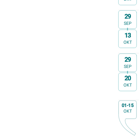
Op
29
SEP
13
t/m
OKT
Op
29
SEP
20
t/m
OKT
Op
01-15
OKT