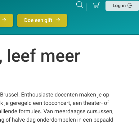
Mijn
Zoeken
Betalen
Log in
winkelmand
Sluit
Doe een gift
, leef meer
Brussel. Enthousiaste docenten maken je op
je geregeld een topconcert, een theater- of
schillende formules. Van meerdaagse cursussen,
ag of halve dag onderdompelen in een bepaald