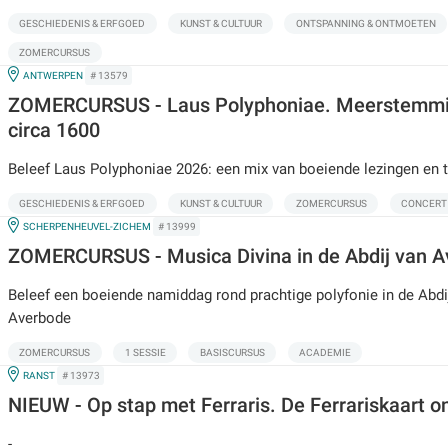
GESCHIEDENIS & ERFGOED
KUNST & CULTUUR
ONTSPANNING & ONTMOETEN
ZOMERCURSUS
IN
ANTWERPEN
# 13579
ZOMERCURSUS - Laus Polyphoniae. Meerstemmi
circa 1600
Beleef Laus Polyphoniae 2026: een mix van boeiende lezingen en 
GESCHIEDENIS & ERFGOED
KUNST & CULTUUR
ZOMERCURSUS
CONCERT
IN
SCHERPENHEUVEL-ZICHEM
# 13999
ZOMERCURSUS - Musica Divina in de Abdij van 
Beleef een boeiende namiddag rond prachtige polyfonie in de Abdi
Averbode
ZOMERCURSUS
1 SESSIE
BASISCURSUS
ACADEMIE
IN
RANST
# 13973
NIEUW - Op stap met Ferraris. De Ferrariskaart o
-