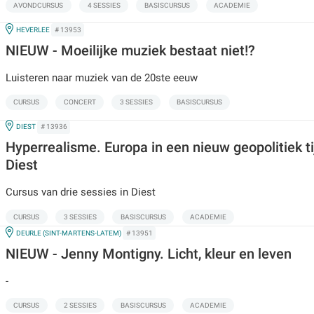
AVONDCURSUS
4 SESSIES
BASISCURSUS
ACADEMIE
IN
HEVERLEE
# 13953
NIEUW - Moeilijke muziek bestaat niet!?
Luisteren naar muziek van de 20ste eeuw
CURSUS
CONCERT
3 SESSIES
BASISCURSUS
IN
DIEST
# 13936
Hyperrealisme. Europa in een nieuw geopolitiek ti
Diest
Cursus van drie sessies in Diest
CURSUS
3 SESSIES
BASISCURSUS
ACADEMIE
IN
DEURLE (SINT-MARTENS-LATEM)
# 13951
NIEUW - Jenny Montigny. Licht, kleur en leven
-
CURSUS
2 SESSIES
BASISCURSUS
ACADEMIE