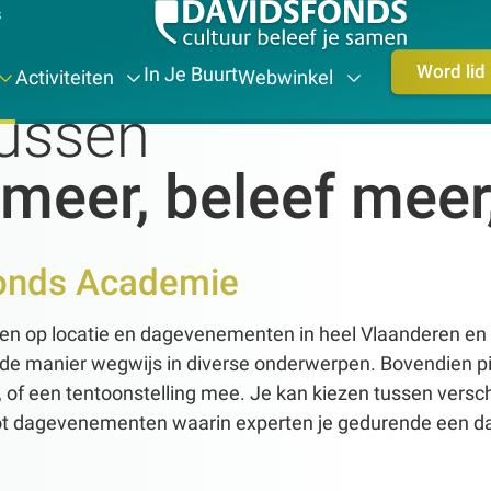
s
Word lid
In Je Buurt
Activiteiten
Webwinkel
ussen
 meer, beleef meer
onds Academie
en op locatie en dagevenementen in heel Vlaanderen en 
 manier wegwijs in diverse onderwerpen. Bovendien pik 
g, of een tentoonstelling mee. Je kan kiezen tussen ver
tot dagevenementen waarin experten je gedurende een d