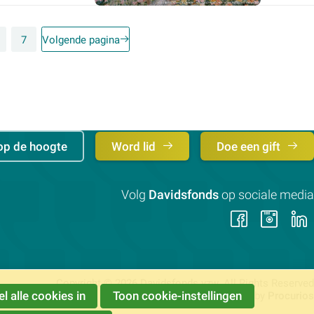
7
Volgende pagina
op de hoogte
Word lid
Doe een gift
Volg
Davidsfonds
op sociale media
Volg
Vol
ons
on
op
op
Faceb
Ins
Copyright © 2026 Davidsfonds vzw. All Rights Reserved
l alle cookies in
Toon cookie-instellingen
Powered by
Procurios