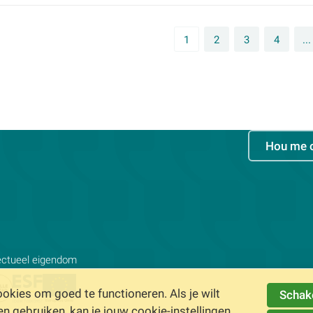
1
2
3
4
...
Hou me 
lectueel eigendom
kies om goed te functioneren. Als je wilt
Schake
gebruiken, kan je jouw cookie-instellingen