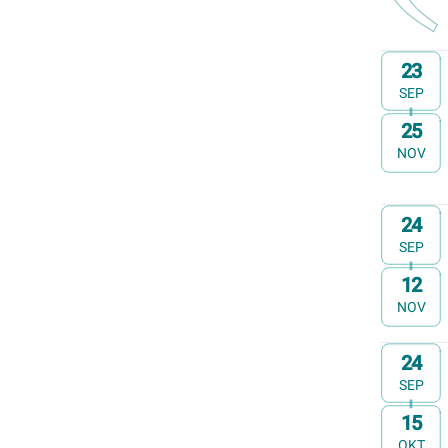
Op
23
SEP
25
t/m
NOV
Op
24
SEP
12
t/m
NOV
Op
24
SEP
15
t/m
OKT