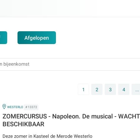
f
Afgelopen
1
2
3
4
...
IN
WESTERLO
# 13372
ZOMERCURSUS - Napoleon. De musical - WACHT
BESCHIKBAAR
Deze zomer in Kasteel de Merode Westerlo