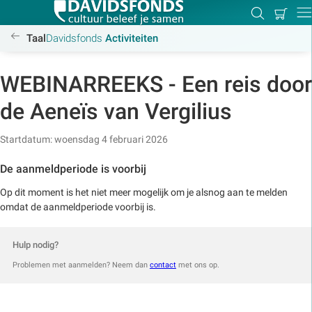
Mijn
Zoeken
Betal
Dir
winkel
/activiteiten
Taal
Davidsfonds
Activiteiten
WEBINARREEKS - Een reis door
Zoek:
de Aeneïs van Vergilius
Startdatum: woensdag 4 februari 2026
Zoeken
De aanmeldperiode is voorbij
Op dit moment is het niet meer mogelijk om je alsnog aan te melden
omdat de aanmeldperiode voorbij is.
Hulp nodig?
Problemen met aanmelden? Neem dan
contact
met ons op.