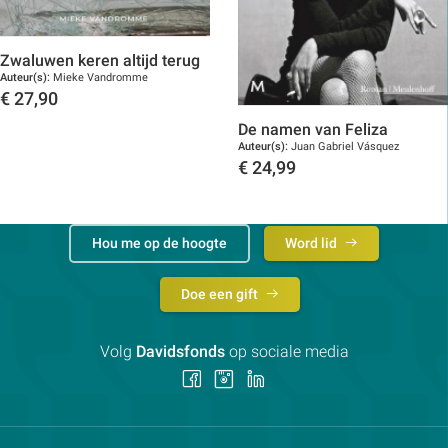
Zwaluwen keren altijd terug
Auteur(s):
Mieke Vandromme
€
27,90
Toon details
De namen van Feliza
Auteur(s):
Juan Gabriel Vásquez
€
24,99
Toon details
Hou me op de hoogte
Word lid
Doe een gift
Volg
Davidsfonds
op sociale media
Volg
Volg
Volg
ons
ons
ons
op
op
op
Facebook
Instagram
LinkedIn