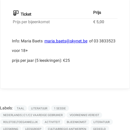
Prijs
Ticket
Prijs per bijeenkomst
€ 5,00
Info: Maria Baets
maria.baets@skynet.be
of 03 3833523
voor 18+
prijs per jaar (5 leeskringen): €25
Labels:
TAAL
LITERATUUR
1 SESSIE
NEDERLANDS | C1/C2 VAARDIGE GEBRUIKER
VOORKENNIS VEREIST
ROLSTOELTOEGANKELIJK
ACTIVITEIT
BIJEENKOMST
LITERATUUR
LEESKRING
LEESGROEP
CULTUURREGIO ANTWERPEN
GEDEELD