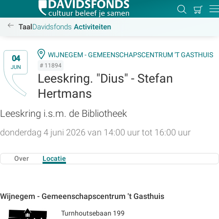
Mijn
Zoeken
Betal
Dir
winkel
/activiteiten
Taal
Davidsfonds
Activiteiten
WIJNEGEM - GEMEENSCHAPSCENTRUM 'T GASTHUIS
04
# 11894
JUN
Zoek:
Leeskring. "Dius" - Stefan
Hertmans
Zoeken
Leeskring i.s.m. de Bibliotheek
donderdag 4 juni 2026 van 14:00 uur tot 16:00 uur
Over
Locatie
Wijnegem - Gemeenschapscentrum 't Gasthuis
Turnhoutsebaan 199