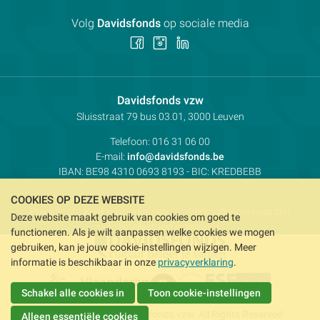
Volg
Davidsfonds
op sociale media
Volg
Volg
Volg
ons
ons
ons
op
op
op
Facebook
Instagram
LinkedIn
Contactpersoon:
Davidsfonds vzw
Adres:
Sluisstraat 79
bus 03.01, 3000
Leuven
Telefoon:
016 31 06 00
E-mail:
info@davidsfonds.be
IBAN:
BE98 4310 0693 8193
- BIC:
KREDBEBB
COOKIES OP DEZE WEBSITE
Privacy
Koekjesvoorkeuren
Verkoopsvoorwaarden
Deze website maakt gebruik van cookies om goed te
Intellectueel eigendom
functioneren. Als je wilt aanpassen welke cookies we mogen
gebruiken, kan je jouw cookie-instellingen wijzigen. Meer
informatie is beschikbaar in onze
privacyverklaring
.
Schakel alle cookies in
Toon cookie-instellingen
Copyright © 2026 Davidsfonds vzw. All Rights Reserved
Alleen essentiële cookies