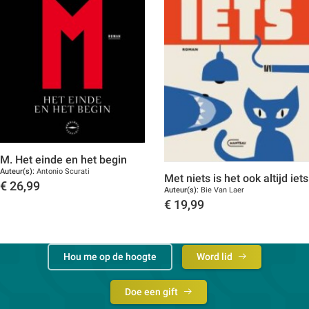
M. Het einde en het begin
Auteur(s):
Antonio Scurati
Met niets is het ook altijd iets
€
26,99
Auteur(s):
Bie Van Laer
Toon details
€
19,99
Toon details
Hou me op de hoogte
Word lid
Doe een gift