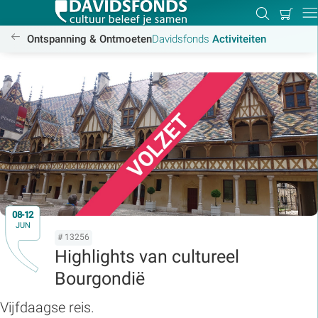
Mijn
Zoeken
Betal
Dir
winkel
/activiteiten
Ontspanning & Ontmoeten
Davidsfonds
Activiteiten
Zoek:
Zoeken
08-12
JUN
# 13256
Highlights van cultureel
Bourgondië
Vijfdaagse reis.