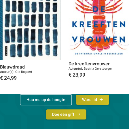
De kreeftenvrouwen
Blauwdraad
Auteur(s):
Beatrix Gerstberger
Auteur(s):
Gie Bogaert
€
23,99
€
24,99
Toon details
Toon details
Hou me op de hoogte
Word lid
Doe een gift