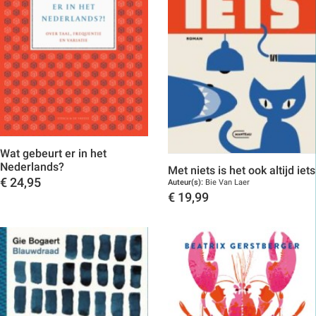
Wat gebeurt er in het
Nederlands?
Met niets is het ook altijd iets
€
24,95
Auteur(s):
Bie Van Laer
€
19,99
Toon details
Toon details