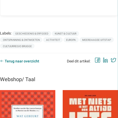
Labels:
GESCHIEDENIS & ERFGOED
KUNST & CULTUUR
ONTSPANNING & ONTMOETEN
ACTIVITEIT
EUROPA
MEERDAAGSE UITSTAP
CULTUURREGIO BRUGGE
Faceb
Lin
Terug naar overzicht
Deel dit artikel:
Webshop/ Taal