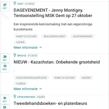
Op
IN
GENT
# 14054
27
OKT
DAGEVENEMENT - Jenny Montigny.
Tentoonstelling MSK Gent op 27 oktober
Een inspirerende kennismaking met een eigenzinnige
kunstenares.
KUNST & CULTUUR
BEELDENDE KUNST
DAGEVENEMENT
LEZING
Meer informatie
Op
IN
BRUGGE
# 13933
29
OKT
NIEUW - Kazachstan. Onbekende grootsheid
t/m
13
NOV
-
GESCHIEDENIS & ERFGOED
KUNST & CULTUUR
MUZIEK
CURSUS
Meer informatie
Op
IN
DENDERMONDE
# 8089
31
OKT
Tweedehandsboeken- en platenbeurs
t/m
01