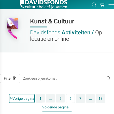
Mijn
Zoeken
Betal
Dir
winkel
Kunst & Cultuur
Davidsfonds
Activiteiten /
Op
locatie en online
Zoek:
Zoeken
Filter
Vorige pagina
1
...
5
6
7
...
13
Volgende pagina