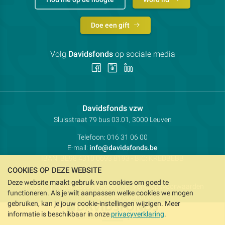
Doe een gift
Volg
Davidsfonds
op sociale media
Volg
Volg
Volg
ons
ons
ons
op
op
op
Facebook
Instagram
LinkedIn
Contactpersoon:
Davidsfonds vzw
Adres:
Sluisstraat 79
bus 03.01, 3000
Leuven
Telefoon:
016 31 06 00
E-mail:
info@davidsfonds.be
IBAN:
BE98 4310 0693 8193
- BIC:
KREDBEBB
COOKIES OP DEZE WEBSITE
Deze website maakt gebruik van cookies om goed te
Privacy
Koekjesvoorkeuren
Verkoopsvoorwaarden
functioneren. Als je wilt aanpassen welke cookies we mogen
Intellectueel eigendom
gebruiken, kan je jouw cookie-instellingen wijzigen. Meer
informatie is beschikbaar in onze
privacyverklaring
.