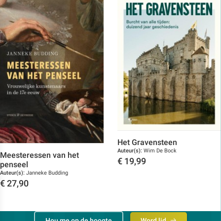
Het Gravensteen
Auteur(s):
Wim De Bock
Meesteressen van het
€
19,99
penseel
Toon details
Auteur(s):
Janneke Budding
€
27,90
Toon details
Hou me op de hoogte
Word lid