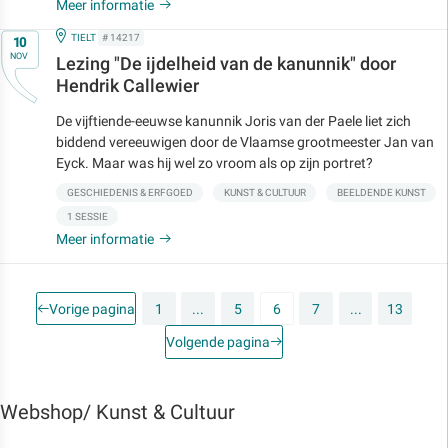
Meer informatie
Op
IN
TIELT
# 14217
10
NOV
Lezing "De ijdelheid van de kanunnik" door
Hendrik Callewier
De vijftiende-eeuwse kanunnik Joris van der Paele liet zich
biddend vereeuwigen door de Vlaamse grootmeester Jan van
Eyck. Maar was hij wel zo vroom als op zijn portret?
GESCHIEDENIS & ERFGOED
KUNST & CULTUUR
BEELDENDE KUNST
1 SESSIE
Meer informatie
Vorige pagina
1
...
5
6
7
...
13
Volgende pagina
Webshop/ Kunst & Cultuur