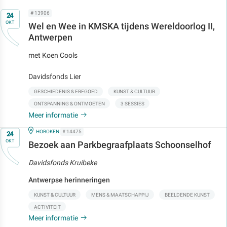
Op
# 13906
24
OKT
Wel en Wee in KMSKA tijdens Wereldoorlog II,
Antwerpen
met Koen Cools
Davidsfonds Lier
GESCHIEDENIS & ERFGOED
KUNST & CULTUUR
ONTSPANNING & ONTMOETEN
3 SESSIES
Meer informatie
Op
IN
HOBOKEN
# 14475
24
OKT
Bezoek aan Parkbegraafplaats Schoonselhof
Davidsfonds Kruibeke
Antwerpse herinneringen
KUNST & CULTUUR
MENS & MAATSCHAPPIJ
BEELDENDE KUNST
ACTIVITEIT
Meer informatie