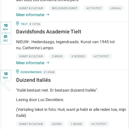
KUNST & CULTUUR
BEELDENDE KUNST
ACTIVITEIT
LOKAAL
Meer informatie
Op
IN
TIELT
# 13756
10
NOV
Davidsfonds Academie Tielt
t/m
01
DEC
NIEUW - Hedendaags, tegendraads. Kunst van 1945 tot
nu, Catherine Lampo.
KUNST & CULTUUR
CURSUS
4 SESSIES
ACTIVITEIT
Meer informatie
Op
IN
DENDERMONDE
# 14548
10
NOV
Duizend Italiës
"Italië bestaat niet. Er bestaan duizend Italiës".
Lezing door Luc Devoldere.
(Vertaling tekst in foto: Huil, want je hebt er alle reden toe, mijn
Italië)
KUNST & CULTUUR
LEZING
1 SESSIE
ACTIVITEIT