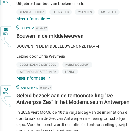
NOV
Uitgebreid aanbod van boeken en cd's.
KUNST & CULTUUR
LITERATUUR
2 SESSIES
ACTIVITEIT
Meer informatie
Op
IN
BEERNEM
# 14712
08
NOV
Bouwen in de middeleeuwen
BOUWEN IN DE MIDDELEEUWENONZE NAAM
Lezing door Chris Weymeis
GESCHIEDENIS & ERFGOED
KUNST & CULTUUR
WETENSCHAP & TECHNIEK
LEZING
Meer informatie
Op
IN
ANTWERPEN
# 14677
10
NOV
Geleid bezoek aan de tentoonstelling "De
Antwerpse Zes" in het Modemuseum Antwerpen
In 2026 viert MoMu de 40ste verjaardag van de internationale
doorbraak van de Zes van Antwerpen met een grootschalige
expo. Voor het eerst wordt een officiële tentoonstelling gewijd
aan deze zes iconische ontwerpers.