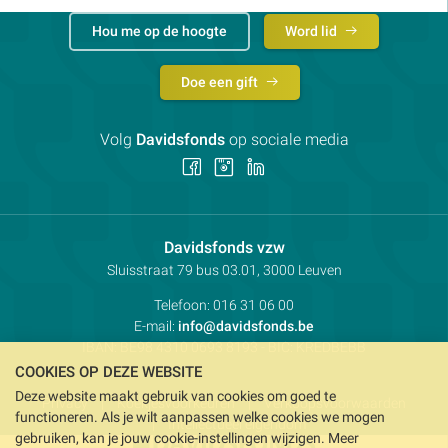
Hou me op de hoogte
Word lid
Doe een gift
Volg
Davidsfonds
op sociale media
Volg
Volg
Volg
ons
ons
ons
op
op
op
Facebook
Instagram
LinkedIn
Contactpersoon:
Davidsfonds vzw
Adres:
Sluisstraat 79
bus 03.01, 3000
Leuven
Telefoon:
016 31 06 00
E-mail:
info@davidsfonds.be
IBAN:
BE98 4310 0693 8193
- BIC:
KREDBEBB
COOKIES OP DEZE WEBSITE
Deze website maakt gebruik van cookies om goed te
Privacy
Koekjesvoorkeuren
Verkoopsvoorwaarden
functioneren. Als je wilt aanpassen welke cookies we mogen
Intellectueel eigendom
gebruiken, kan je jouw cookie-instellingen wijzigen. Meer