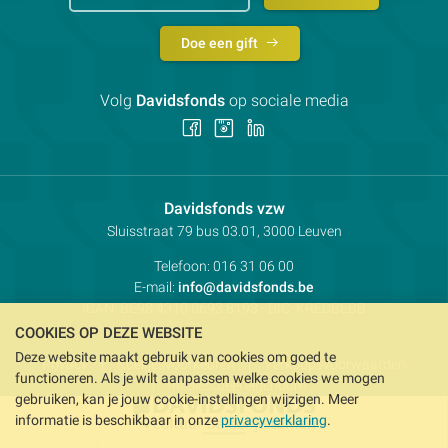
Doe een gift
Volg
Davidsfonds
op sociale media
Volg
Volg
Volg
ons
ons
ons
op
op
op
Facebook
Instagram
LinkedIn
Contactpersoon:
Davidsfonds vzw
Adres:
Sluisstraat 79
bus 03.01, 3000
Leuven
Telefoon:
016 31 06 00
E-mail:
info@davidsfonds.be
IBAN:
BE98 4310 0693 8193
- BIC:
KREDBEBB
COOKIES OP DEZE WEBSITE
Deze website maakt gebruik van cookies om goed te
Privacy
Koekjesvoorkeuren
Verkoopsvoorwaarden
functioneren. Als je wilt aanpassen welke cookies we mogen
Intellectueel eigendom
gebruiken, kan je jouw cookie-instellingen wijzigen. Meer
informatie is beschikbaar in onze
privacyverklaring
.