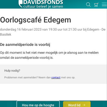
Mijn
Zoeken
Betal
Dir
winkel
Oorlogscafé Edegem
donderdag 16 februari 2023 van 19:30 uur tot 21:30 uur
bij
Edegem - De
Basiliek
Zoek:
De aanmeldperiode is voorbij
Zoeken
Op dit moment is het niet meer mogelijk om je alsnog aan te melden
omdat de aanmeldperiode voorbij is.
Hulp nodig?
Problemen met aanmelden? Neem dan
contact
met ons op.
Hou me op de hoogte
Word lid