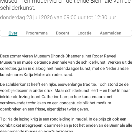
Museum en mudel vieren de tiende Biënnale van de
schilderkunst.
donderdag 23 juli 2026 van 09:00 uur tot 12:30 uur
Over
Programma
Docent
Locatie
Aanmelden
Deze zomer vieren Museum Dhondt-Dhaenens, het Roger Raveel
Museum en mudel de tiende Biënnale van de schilderkunst. Werken uit de
collecties gaan in dialoog met hedendaagse kunst, met de Nederlandse
kunstenares Katja Mater als rode draad.
De schilderkunst heeft een rijke, eeuwenlange traditie. Toch stond ze de
voorbije decennia onder druk. Maar schilderkunst leeft – en hoe!
In haar
inleidende lezing toont Catherine Lampo hoe kunstenaars met
vernieuwende technieken en een conceptuele blik het medium
openbreken en een frisse, eigentijdse twist geven.
Tip: Na de lezing krijg je een rondleiding in mudel. In de prijs zit ook een
combiticket inbegrepen; daarmee kan je tot het einde van de Biënnale alle
deelnemende musea en expo’s bezoeken.