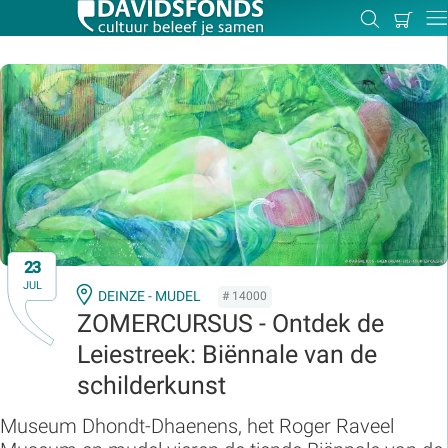
Mijn
Zoeken
Betal
Dir
winkel
Zoek:
Zoeken
23
JUL
DEINZE - MUDEL
# 14000
ZOMERCURSUS - Ontdek de
Leiestreek: Biënnale van de
schilderkunst
Museum Dhondt-Dhaenens, het Roger Raveel