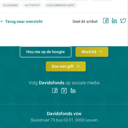
ACADEMIE
ACTIVITEIT
CULTUURREGIO GENT
Faceb
Lin
Terug naar overzicht
Deel dit artikel:
Hou me op de hoogte
Word lid
Doe een gift
Volg
Davidsfonds
op sociale media
Volg
Volg
Volg
ons
ons
ons
op
op
op
Facebook
Instagram
LinkedIn
Contactpersoon:
Davidsfonds vzw
Adres:
Sluisstraat 79
bus 03.01, 3000
Leuven