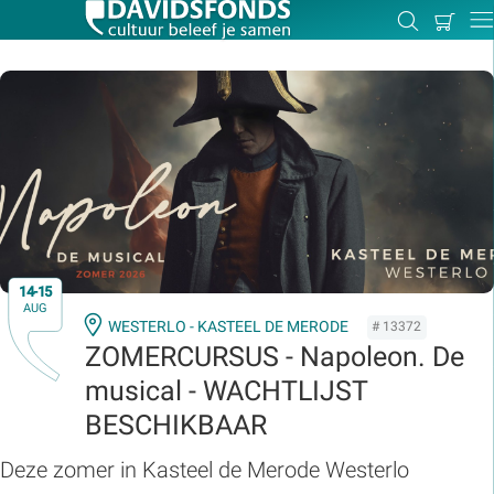
Mijn
Zoeken
Betal
Dir
winkel
Zoek:
Zoeken
14-15
AUG
WESTERLO - KASTEEL DE MERODE
# 13372
ZOMERCURSUS - Napoleon. De
musical - WACHTLIJST
BESCHIKBAAR
Deze zomer in Kasteel de Merode Westerlo