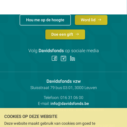
Hou me op de hoogte
Word lid
Doe een gift
Volg
Davidsfonds
op sociale media
Volg
Volg
Volg
ons
ons
ons
op
op
op
Facebook
Instagram
LinkedIn
Contactpersoon:
Davidsfonds vzw
Adres:
Sluisstraat 79
bus 03.01, 3000
Leuven
Telefoon:
016 31 06 00
E-mail:
info@davidsfonds.be
IBAN:
BE98 4310 0693 8193
- BIC:
KREDBEBB
COOKIES OP DEZE WEBSITE
Deze website maakt gebruik van cookies om goed te
Privacy
Koekjesvoorkeuren
Verkoopsvoorwaarden