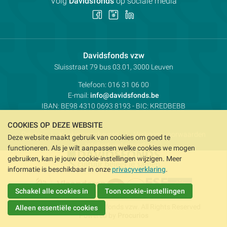
Volg
Davidsfonds
op sociale media
Volg
Volg
Volg
ons
ons
ons
op
op
op
Facebook
Instagram
LinkedIn
Contactpersoon:
Davidsfonds vzw
Adres:
Sluisstraat 79
bus 03.01, 3000
Leuven
Telefoon:
016 31 06 00
E-mail:
info@davidsfonds.be
IBAN:
BE98 4310 0693 8193
- BIC:
KREDBEBB
COOKIES OP DEZE WEBSITE
Privacy
Koekjesvoorkeuren
Verkoopsvoorwaarden
Deze website maakt gebruik van cookies om goed te
Intellectueel eigendom
functioneren. Als je wilt aanpassen welke cookies we mogen
gebruiken, kan je jouw cookie-instellingen wijzigen. Meer
informatie is beschikbaar in onze
privacyverklaring
.
Schakel alle cookies in
Toon cookie-instellingen
Copyright © 2026 Davidsfonds vzw. All Rights Reserved
Alleen essentiële cookies
Powered by
Procurios