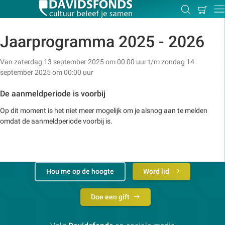
Mijn
Zoeken
Betal
Dir
winkel
Jaarprogramma 2025 - 2026
Van zaterdag 13 september 2025 om 00:00 uur t/m zondag 14
september 2025 om 00:00 uur
Zoek:
De aanmeldperiode is voorbij
Zoeken
Op dit moment is het niet meer mogelijk om je alsnog aan te melden
omdat de aanmeldperiode voorbij is.
Hou me op de hoogte
Word lid
Doe een gift