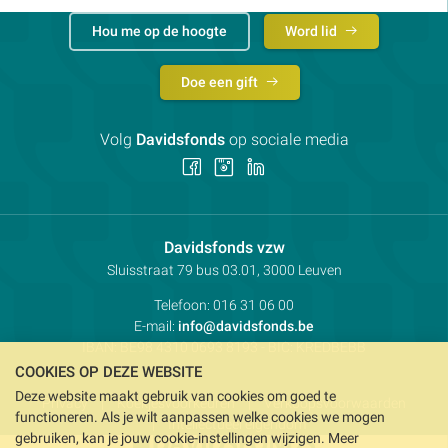
Hou me op de hoogte
Word lid
Doe een gift
Volg
Davidsfonds
op sociale media
Volg
Volg
Volg
ons
ons
ons
op
op
op
Facebook
Instagram
LinkedIn
Contactpersoon:
Davidsfonds vzw
Adres:
Sluisstraat 79
bus 03.01, 3000
Leuven
Telefoon:
016 31 06 00
E-mail:
info@davidsfonds.be
IBAN:
BE98 4310 0693 8193
- BIC:
KREDBEBB
COOKIES OP DEZE WEBSITE
Deze website maakt gebruik van cookies om goed te
Privacy
Koekjesvoorkeuren
Verkoopsvoorwaarden
functioneren. Als je wilt aanpassen welke cookies we mogen
Intellectueel eigendom
gebruiken, kan je jouw cookie-instellingen wijzigen. Meer