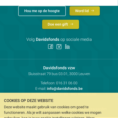
Hou me op de hoogte
Word lid
Doe een gift
Volg
Davidsfonds
op sociale media
Volg
Volg
Volg
ons
ons
ons
op
op
op
Facebook
Instagram
LinkedIn
Contactpersoon:
Davidsfonds vzw
Adres:
Sluisstraat 79
bus 03.01, 3000
Leuven
Telefoon:
016 31 06 00
E-mail:
info@davidsfonds.be
IBAN:
BE98 4310 0693 8193
- BIC:
KREDBEBB
COOKIES OP DEZE WEBSITE
Deze website maakt gebruik van cookies om goed te
Privacy
Koekjesvoorkeuren
Verkoopsvoorwaarden
functioneren. Als je wilt aanpassen welke cookies we mogen
Intellectueel eigendom