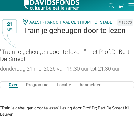
Mijn
Zoeken
Betal
Dir
winkel
AALST - PAROCHIAAL CENTRUM HOFSTADE
# 13570
21
Train je geheugen door te lezen
MEI
Zoek:
"Train je geheugen door te lezen " met Prof.Dr.Bert
De Smedt
Zoeken
donderdag 21 mei 2026 van 19:30 uur tot 21:30 uur
Over
Programma
Locatie
Aanmelden
"Train je geheugen door te lezen" Lezing door Prof.Dr; Bert De Smedt KU
Leuven