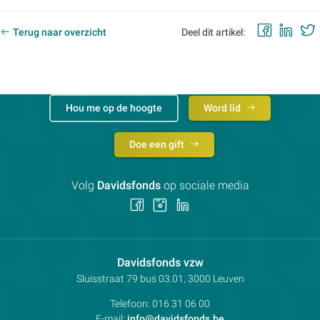
Faceb
Lin
Terug naar overzicht
Deel dit artikel:
Hou me op de hoogte
Word lid
Doe een gift
Volg
Davidsfonds
op sociale media
Volg
Volg
Volg
ons
ons
ons
op
op
op
Facebook
Instagram
LinkedIn
Contactpersoon:
Davidsfonds vzw
Adres:
Sluisstraat 79
bus 03.01, 3000
Leuven
Telefoon:
016 31 06 00
E-mail:
info@davidsfonds.be