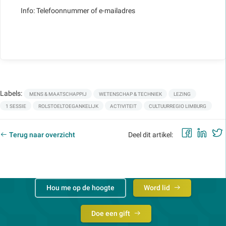
Info: Telefoonnummer of e-mailadres
Labels:
MENS & MAATSCHAPPIJ
WETENSCHAP & TECHNIEK
LEZING
1 SESSIE
ROLSTOELTOEGANKELIJK
ACTIVITEIT
CULTUURREGIO LIMBURG
Faceb
Lin
Terug naar overzicht
Deel dit artikel:
Hou me op de hoogte
Word lid
Doe een gift