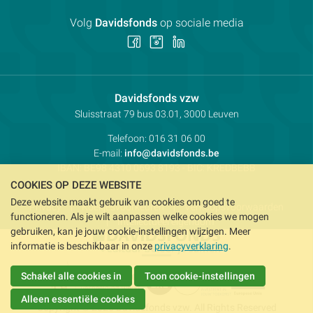
Volg
Davidsfonds
op sociale media
Volg
Volg
Volg
ons
ons
ons
op
op
op
Facebook
Instagram
LinkedIn
Contactpersoon:
Davidsfonds vzw
Adres:
Sluisstraat 79
bus 03.01, 3000
Leuven
Telefoon:
016 31 06 00
E-mail:
info@davidsfonds.be
IBAN:
BE98 4310 0693 8193
- BIC:
KREDBEBB
COOKIES OP DEZE WEBSITE
Deze website maakt gebruik van cookies om goed te
Privacy
Koekjesvoorkeuren
Verkoopsvoorwaarden
functioneren. Als je wilt aanpassen welke cookies we mogen
Intellectueel eigendom
gebruiken, kan je jouw cookie-instellingen wijzigen. Meer
informatie is beschikbaar in onze
privacyverklaring
.
Schakel alle cookies in
Toon cookie-instellingen
Alleen essentiële cookies
Copyright © 2026 Davidsfonds vzw. All Rights Reserved