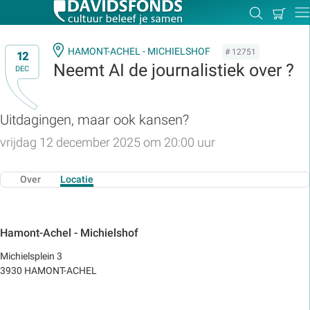
Mijn
Zoeken
Betal
Dir
winkel
HAMONT-ACHEL - MICHIELSHOF
# 12751
12
Neemt AI de journalistiek over ?
DEC
Zoek:
Uitdagingen, maar ook kansen?
vrijdag 12 december 2025 om 20:00 uur
Zoeken
Over
Locatie
Hamont-Achel - Michielshof
Michielsplein 3
3930 HAMONT-ACHEL