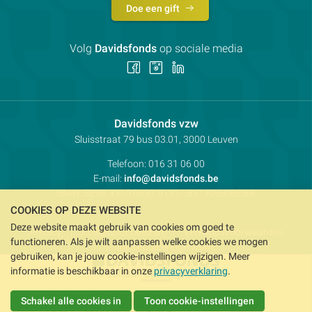
Doe een gift
Volg
Davidsfonds
op sociale media
Volg
Volg
Volg
ons
ons
ons
op
op
op
Facebook
Instagram
LinkedIn
Contactpersoon:
Davidsfonds vzw
Adres:
Sluisstraat 79
bus 03.01, 3000
Leuven
Telefoon:
016 31 06 00
E-mail:
info@davidsfonds.be
IBAN:
BE98 4310 0693 8193
- BIC:
KREDBEBB
COOKIES OP DEZE WEBSITE
Deze website maakt gebruik van cookies om goed te
Privacy
Koekjesvoorkeuren
Verkoopsvoorwaarden
functioneren. Als je wilt aanpassen welke cookies we mogen
Intellectueel eigendom
gebruiken, kan je jouw cookie-instellingen wijzigen. Meer
informatie is beschikbaar in onze
privacyverklaring
.
Schakel alle cookies in
Toon cookie-instellingen