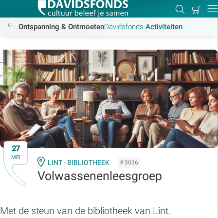
Mijn
Zoeken
Betal
Dir
winkel
/activiteiten
Ontspanning & Ontmoeten
Davidsfonds
Activiteiten
Zoek:
Zoeken
27
MEI
LINT - BIBLIOTHEEK
# 5036
Volwassenenleesgroep
Met de steun van de bibliotheek van Lint.