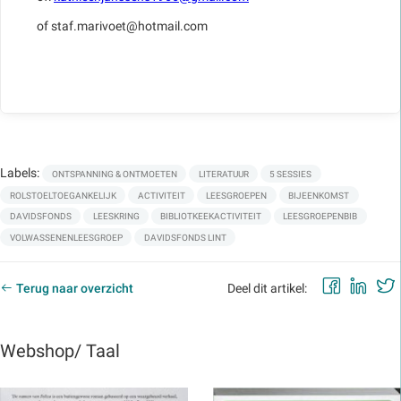
of staf.marivoet@hotmail.com
Labels:
ONTSPANNING & ONTMOETEN
LITERATUUR
5 SESSIES
ROLSTOELTOEGANKELIJK
ACTIVITEIT
LEESGROEPEN
BIJEENKOMST
DAVIDSFONDS
LEESKRING
BIBLIOTKEEKACTIVITEIT
LEESGROEPENBIB
VOLWASSENENLEESGROEP
DAVIDSFONDS LINT
Faceb
Lin
Terug naar overzicht
Deel dit artikel:
Webshop/ Taal