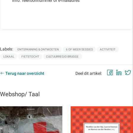
Info: Telefoonnummer of e-mailadres
Labels:
ONTSPANNING & ONTMOETEN
6 OF MEER SESSIES
ACTIVITEIT
LOKAAL
FIETSTOCHT
CULTUURREGIO BRUGGE
Faceb
Lin
Terug naar overzicht
Deel dit artikel:
Webshop/ Taal