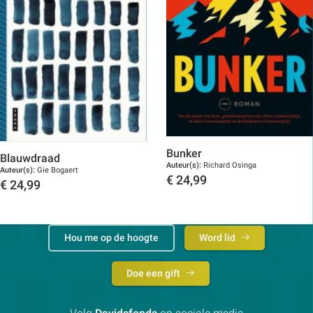
Bunker
Blauwdraad
Auteur(s):
Richard Osinga
Auteur(s):
Gie Bogaert
€
24,99
€
24,99
Toon details
Toon details
Hou me op de hoogte
Word lid
Doe een gift