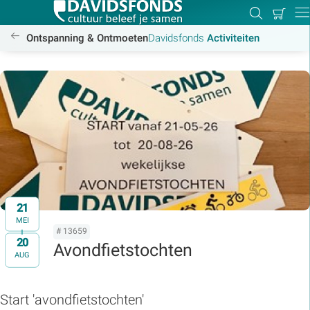
Mijn
Zoeken
Betal
Dir
winkel
/activiteiten
Ontspanning & Ontmoeten
Davidsfonds
Activiteiten
Zoek:
Zoeken
21
MEI
# 13659
20
t/m
Avondfietstochten
AUG
Start 'avondfietstochten'