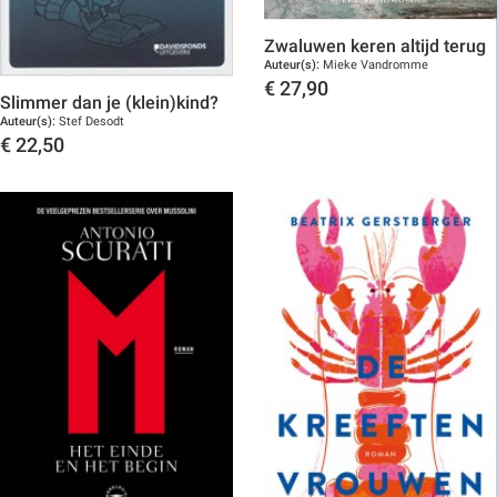
Zwaluwen keren altijd terug
Auteur(s):
Mieke Vandromme
€
27,90
Slimmer dan je (klein)kind?
Toon details
Auteur(s):
Stef Desodt
€
22,50
Toon details