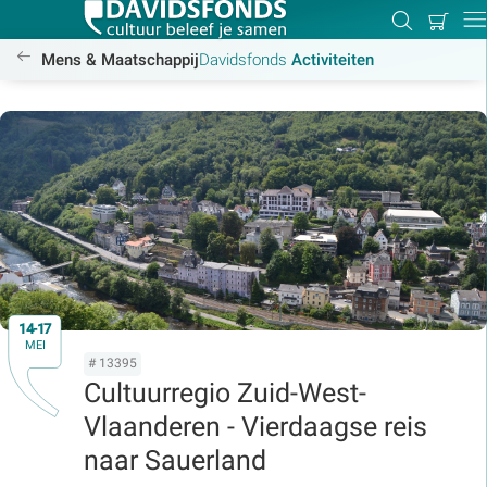
Mijn
Zoeken
Betal
Dir
winkel
/activiteiten
Mens & Maatschappij
Davidsfonds
Activiteiten
Zoek:
Zoeken
14-17
MEI
# 13395
Cultuurregio Zuid-West-
Vlaanderen - Vierdaagse reis
naar Sauerland