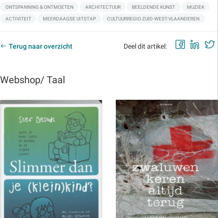
ONTSPANNING & ONTMOETEN
ARCHITECTUUR
BEELDENDE KUNST
MUZIEK
ACTIVITEIT
MEERDAAGSE UITSTAP
CULTUURREGIO ZUID-WEST-VLAANDEREN
Faceb
Lin
Terug naar overzicht
Deel dit artikel:
Webshop/ Taal