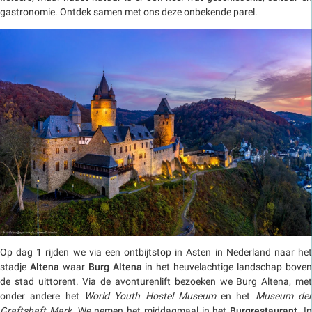
gastronomie. Ontdek samen met ons deze onbekende parel.
Op dag 1 rijden we via een ontbijtstop in Asten in Nederland naar het
stadje
Altena
waar
Burg Altena
in het heuvelachtige landschap bove
de stad uittorent. Via de avonturenlift bezoeken we Burg Altena, met
onder andere het
World Youth Hostel Museum
en het
Museum de
Graftshaft Mark
. We nemen het middagmaal in het
Burgrestaurant
. I