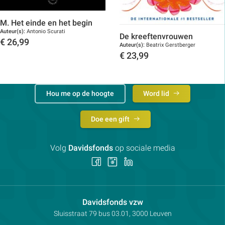
M. Het einde en het begin
Auteur(s):
Antonio Scurati
De kreeftenvrouwen
€
26,99
Auteur(s):
Beatrix Gerstberger
Toon details
€
23,99
Toon details
Hou me op de hoogte
Word lid
Doe een gift
Volg
Davidsfonds
op sociale media
Volg
Volg
Volg
ons
ons
ons
op
op
op
Facebook
Instagram
LinkedIn
Contactpersoon:
Davidsfonds vzw
Adres:
Sluisstraat 79
bus 03.01, 3000
Leuven