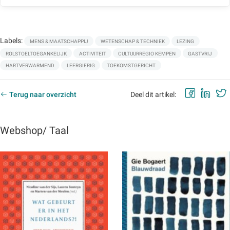
Labels:
MENS & MAATSCHAPPIJ
WETENSCHAP & TECHNIEK
LEZING
ROLSTOELTOEGANKELIJK
ACTIVITEIT
CULTUURREGIO KEMPEN
GASTVRIJ
HARTVERWARMEND
LEERGIERIG
TOEKOMSTGERICHT
Faceb
Lin
Terug naar overzicht
Deel dit artikel:
Webshop/ Taal