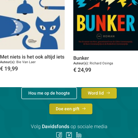
Met niets is het ook altijd iets
Bunker
Auteur(s):
Bie Van Laer
Auteur(s):
Richard Osinga
€
19,99
€
24,99
Toon details
Toon details
Hou me op de hoogte
Word lid
Doe een gift
Volg
Davidsfonds
op sociale media
Volg
Volg
Volg