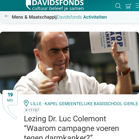
Mijn
Zoeken
Bet
D
winke
/activiteiten
Mens & Maatschappij
Davidsfonds
Activiteiten
Zoek:
Zoeken
19
MEI
LILLE - KAPEL GEMEENTELIJKE BASISSCHOOL GIERLE
# 11187
Lezing Dr. Luc Colemont
“Waarom campagne voeren
tegen darmkanker?”