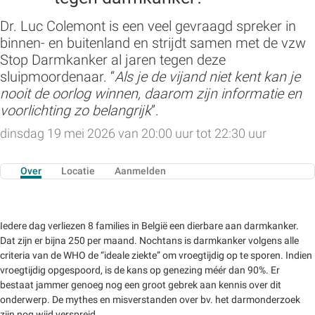
Dr. Luc Colemont is een veel gevraagd spreker in
binnen- en buitenland en strijdt samen met de vzw
Stop Darmkanker al jaren tegen deze
sluipmoordenaar. “
Als je de vijand niet kent kan je
nooit de oorlog winnen, daarom zijn informatie en
voorlichting zo belangrijk
”.
dinsdag 19 mei 2026 van 20:00 uur tot 22:30 uur
Over
Locatie
Aanmelden
Iedere dag verliezen 8 families in België een dierbare aan darmkanker.
Dat zijn er bijna 250 per maand. Nochtans is darmkanker volgens alle
criteria van de WHO de “ideale ziekte” om vroegtijdig op te sporen. Indien
vroegtijdig opgespoord, is de kans op genezing méér dan 90%. Er
bestaat jammer genoeg nog een groot gebrek aan kennis over dit
onderwerp. De mythes en misverstanden over bv. het darmonderzoek
zijn nog wijd verspreid.