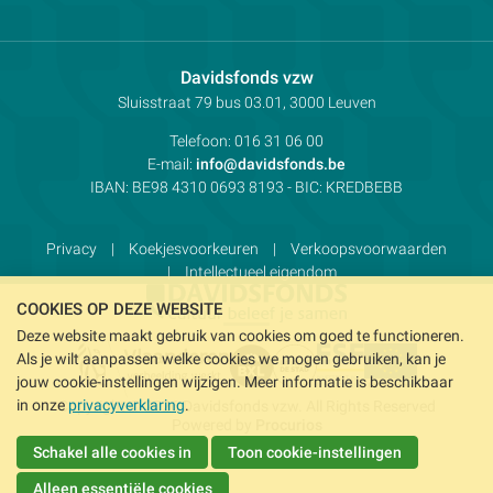
ons
ons
ons
op
op
op
Facebook
Instagram
LinkedIn
Contactpersoon:
Davidsfonds vzw
Adres:
Sluisstraat 79
bus 03.01, 3000
Leuven
Telefoon:
016 31 06 00
E-mail:
info@davidsfonds.be
IBAN:
BE98 4310 0693 8193
- BIC:
KREDBEBB
Privacy
Koekjesvoorkeuren
Verkoopsvoorwaarden
Intellectueel eigendom
COOKIES OP DEZE WEBSITE
Deze website maakt gebruik van cookies om goed te functioneren.
Als je wilt aanpassen welke cookies we mogen gebruiken, kan je
jouw cookie-instellingen wijzigen. Meer informatie is beschikbaar
in onze
privacyverklaring
.
Copyright © 2026 Davidsfonds vzw. All Rights Reserved
Powered by
Procurios
Schakel alle cookies in
Toon cookie-instellingen
Alleen essentiële cookies