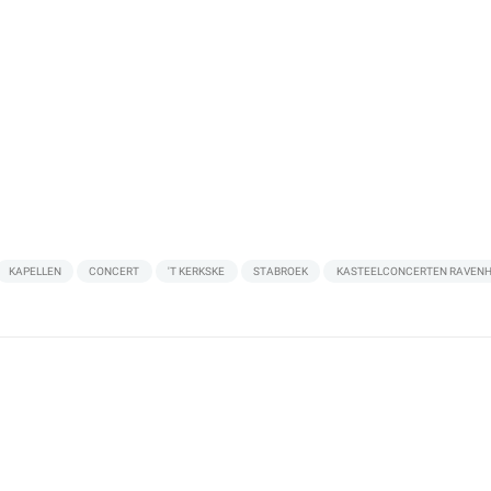
KAPELLEN
CONCERT
'T KERKSKE
STABROEK
KASTEELCONCERTEN RAVEN