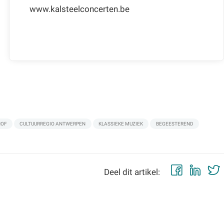
www.kalsteelconcerten.be
HOF
CULTUURREGIO ANTWERPEN
KLASSIEKE MUZIEK
BEGEESTEREND
Faceb
Lin
Deel dit artikel: