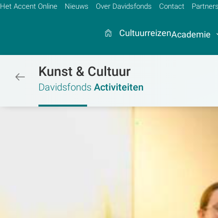
Het Accent Online
Nieuws
Over Davidsfonds
Contact
Partner
Cultuurreizen
Academie
Kunst & Cultuur
/activiteiten
Zoek:
Davidsfonds
Activiteiten
Zoeken