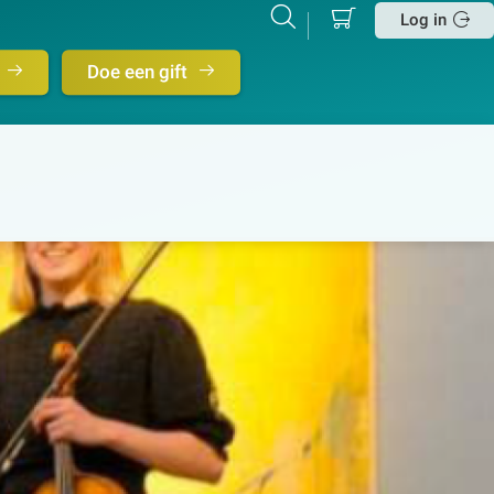
Mijn
Zoeken
Betalen
Log in
winkelmand
Sluit
Doe een gift