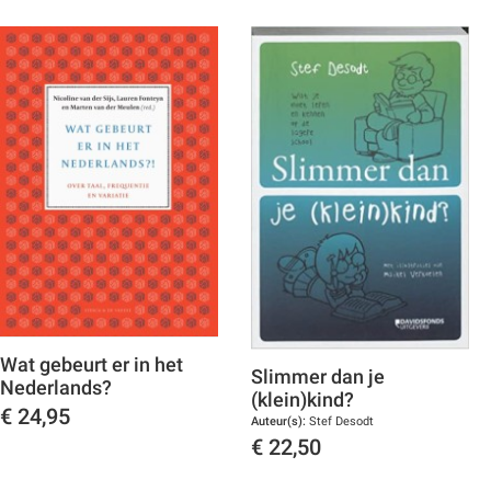
Wat gebeurt er in het
Slimmer dan je
Nederlands?
(klein)kind?
€
24,95
Auteur(s):
Stef Desodt
€
22,50
Toon details
Toon details