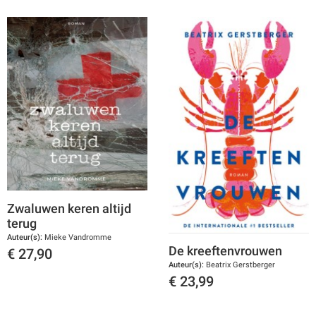
Zwaluwen keren altijd
terug
Auteur(s):
Mieke Vandromme
De kreeftenvrouwen
€
27,90
Auteur(s):
Beatrix Gerstberger
Toon details
€
23,99
Toon details