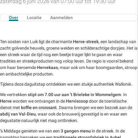
zaterdag 6 juni 2026 van 07:00 uur tot 19:30 uur
Over
Locatie
Aanmelden
Ten oosten van Luik ligt de charmante
Herve-streek
, een landschap van
zacht golvende heuvels, groene weiden en schilderachtige dorpjes. Het is
een streek waar de tijd nog een beetje trager lijkt te gaan en waar
tradities en streekproducten nog volop leven. De regio is vooral bekend
om haar beroemde
Hervekaas
, maar ook om haar boomgaarden, stroop
en ambachtelijke producten.
Tijdens deze daguitstap ontdekken we een stukje authentiek Wallonië.
We vertrekken
stipt om 7.00 uur aan ’t Brieleke in Wommelgem
. In
Herve
worden we ontvangen in de
Herviscoop
door de toeristische
dienst met
koffie en croissant
. Daarna brengen we een bezoek aan de
abdij van Val-Dieu
, waar ook de brouwerij gevestigd is en waar een
degustatie natuurlijk niet mag ontbreken.
’s Middags genieten we van een
3 gangen menu
in de streek. In de
namiddag bezoeken we een
traditionele stroopfabriek in Aubel
.