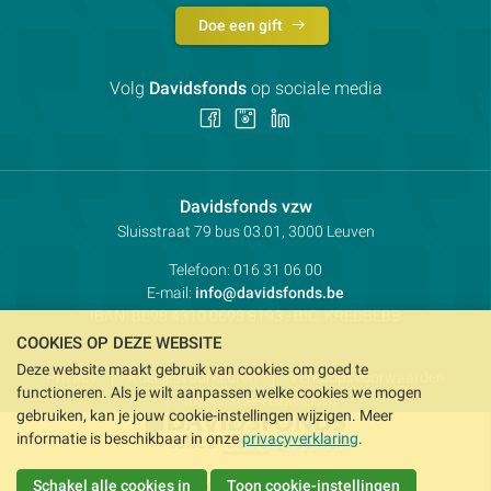
Doe een gift
Volg
Davidsfonds
op sociale media
Volg
Volg
Volg
ons
ons
ons
op
op
op
Facebook
Instagram
LinkedIn
Contactpersoon:
Davidsfonds vzw
Adres:
Sluisstraat 79
bus 03.01, 3000
Leuven
Telefoon:
016 31 06 00
E-mail:
info@davidsfonds.be
IBAN:
BE98 4310 0693 8193
- BIC:
KREDBEBB
COOKIES OP DEZE WEBSITE
Deze website maakt gebruik van cookies om goed te
Privacy
Koekjesvoorkeuren
Verkoopsvoorwaarden
functioneren. Als je wilt aanpassen welke cookies we mogen
Intellectueel eigendom
gebruiken, kan je jouw cookie-instellingen wijzigen. Meer
informatie is beschikbaar in onze
privacyverklaring
.
Schakel alle cookies in
Toon cookie-instellingen