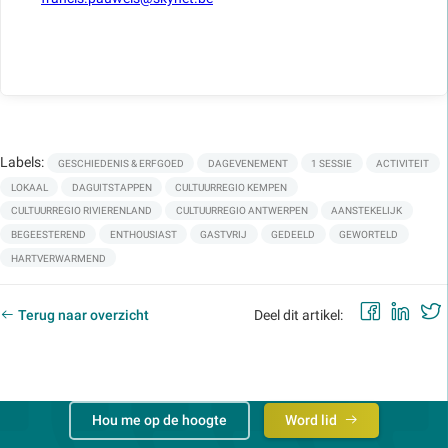
Labels:
GESCHIEDENIS & ERFGOED
DAGEVENEMENT
1 SESSIE
ACTIVITEIT
LOKAAL
DAGUITSTAPPEN
CULTUURREGIO KEMPEN
CULTUURREGIO RIVIERENLAND
CULTUURREGIO ANTWERPEN
AANSTEKELIJK
BEGEESTEREND
ENTHOUSIAST
GASTVRIJ
GEDEELD
GEWORTELD
HARTVERWARMEND
Faceb
Lin
Terug naar overzicht
Deel dit artikel:
Hou me op de hoogte
Word lid