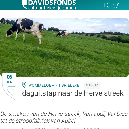
Mijn
Zoeken
Betal
Dir
winkel
Zoek:
Zoeken
06
JUN
WOMMELGEM - 'T BRIELEKE
# 13614
daguitstap naar de Herve streek
De smaken van de Herve-streek, Van abdij Val-Dieu
tot de stroopfabriek van Aubel