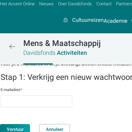
Het Accent Online
Nieuws
Over Davidsfonds
Contact
Partner
Cultuurreizen
Academie
Mens & Maatschappij
/activiteiten
Zoek:
Davidsfonds
Activiteiten
Voer je e-mailadres in en je ontvangt binnen enkele minuten
Zoeken
Stap 1: Verkrijg een nieuw wachtwoo
E-mailadres
*
Verstuur
Annuleer