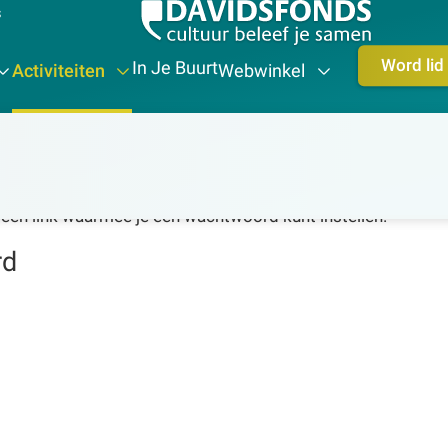
s
Word lid
In Je Buurt
Activiteiten
Webwinkel
 een link waarmee je een wachtwoord kunt instellen.
rd