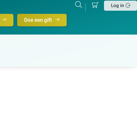
Mijn
Zoeken
Betalen
Log in
winkelmand
Sluit
Doe een gift