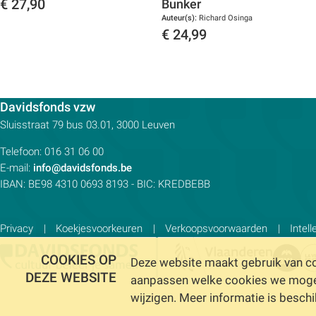
€
27,90
Bunker
Auteur(s):
Richard Osinga
Toon details
€
24,99
Toon details
Contactpersoon:
Davidsfonds vzw
Adres:
Sluisstraat 79
bus 03.01, 3000
Leuven
Telefoon:
016 31 06 00
E-mail:
info@davidsfonds.be
IBAN:
BE98 4310 0693 8193
- BIC:
KREDBEBB
Privacy
Koekjesvoorkeuren
Verkoopsvoorwaarden
Intel
COOKIES OP
Deze website maakt gebruik van coo
DEZE WEBSITE
aanpassen welke cookies we mogen 
wijzigen. Meer informatie is besch