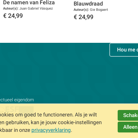
De namen van Feliza
Blauwdraad
Auteur(s):
Juan Gabriel Vásquez
Auteur(s):
Gie Bogaert
€
24,99
€
24,99
Toon details
Toon details
Hou me 
lectueel eigendom
kies om goed te functioneren. Als je wilt
Schake
gebruiken, kan je jouw cookie-instellingen
Alleen
ikbaar in onze
privacyverklaring
.