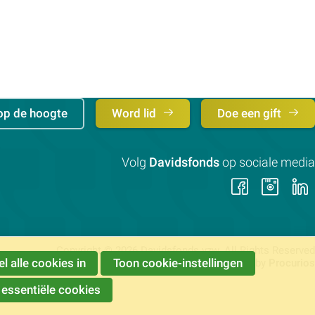
op de hoogte
Word lid
Doe een gift
Volg
Davidsfonds
op sociale media
Volg
Vol
ons
on
op
op
Faceb
Ins
Copyright © 2026 Davidsfonds vzw. All Rights Reserved
l alle cookies in
Toon cookie-instellingen
Powered by
Procurios
 essentiële cookies