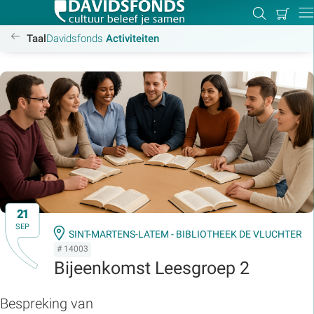
Mijn
Zoeken
Betal
Dir
winkel
/activiteiten
Taal
Davidsfonds
Activiteiten
Zoek:
Zoeken
21
SEP
SINT-MARTENS-LATEM - BIBLIOTHEEK DE VLUCHTER
# 14003
Bijeenkomst Leesgroep 2
Bespreking van