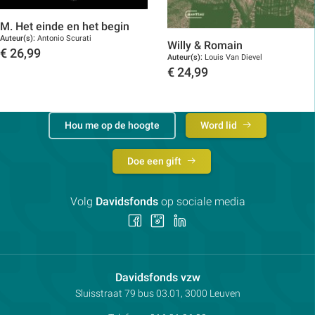
M. Het einde en het begin
Auteur(s):
Antonio Scurati
Willy & Romain
€
26,99
Auteur(s):
Louis Van Dievel
Toon details
€
24,99
Toon details
Hou me op de hoogte
Word lid
Doe een gift
Volg
Davidsfonds
op sociale media
Volg
Volg
Volg
ons
ons
ons
op
op
op
Facebook
Instagram
LinkedIn
Contactpersoon:
Davidsfonds vzw
Adres:
Sluisstraat 79
bus 03.01, 3000
Leuven