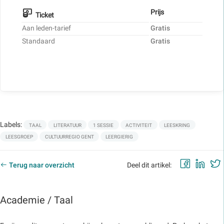
Prijs
Ticket
Aan leden-tarief
Gratis
Standaard
Gratis
Labels:
TAAL
LITERATUUR
1 SESSIE
ACTIVITEIT
LEESKRING
LEESGROEP
CULTUURREGIO GENT
LEERGIERIG
Faceb
Lin
Terug naar overzicht
Deel dit artikel:
Academie / Taal