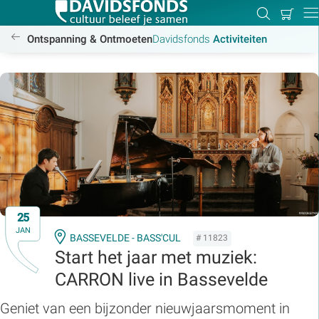
Mijn
Zoeken
Betal
Dir
winkel
/activiteiten
Ontspanning & Ontmoeten
Davidsfonds
Activiteiten
Zoek:
Zoeken
25
JAN
BASSEVELDE - BASS'CUL
# 11823
Start het jaar met muziek:
CARRON live in Bassevelde
Geniet van een bijzonder nieuwjaarsmoment in