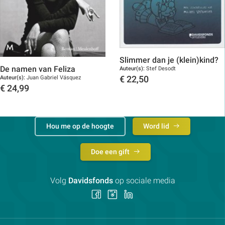
Slimmer dan je (klein)kind?
De namen van Feliza
Auteur(s):
Stef Desodt
Auteur(s):
Juan Gabriel Vásquez
€
22,50
€
24,99
Toon details
Toon details
Hou me op de hoogte
Word lid
Doe een gift
Volg
Davidsfonds
op sociale media
Volg
Volg
Volg
ons
ons
ons
op
op
op
Facebook
Instagram
LinkedIn