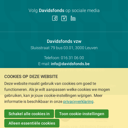
Volg
Davidsfonds
op sociale media
Volg
Volg
Volg
ons
ons
ons
op
op
op
Facebook
Instagram
LinkedIn
Contactpersoon:
Davidsfonds vzw
Adres:
Sluisstraat 79
bus 03.01, 3000
Leuven
Telefoon:
016 31 06 00
E-mail:
info@davidsfonds.be
IBAN:
BE98 4310 0693 8193
- BIC:
KREDBEBB
COOKIES OP DEZE WEBSITE
Deze website maakt gebruik van cookies om goed te
Privacy
Koekjesvoorkeuren
Verkoopsvoorwaarden
functioneren. Als je wilt aanpassen welke cookies we mogen
Intellectueel eigendom
gebruiken, kan je jouw cookie-instellingen wijzigen. Meer
informatie is beschikbaar in onze
privacyverklaring
.
Schakel alle cookies in
Toon cookie-instellingen
Alleen essentiële cookies
Copyright © 2026 Davidsfonds vzw. All Rights Reserved