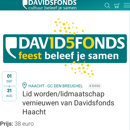
Mijn
Zoeken
Betal
Dir
winkel
Zoek:
Zoeken
01
SEP
HAACHT - GC DEN BREUGHEL
# 8446
31
t/m
Lid worden/lidmaatschap
AUG
vernieuwen van Davidsfonds
Haacht
Prijs:
38 euro