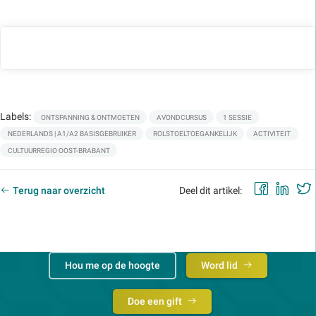
Labels:
ONTSPANNING & ONTMOETEN
AVONDCURSUS
1 SESSIE
NEDERLANDS | A1/A2 BASISGEBRUIKER
ROLSTOELTOEGANKELIJK
ACTIVITEIT
CULTUURREGIO OOST-BRABANT
Faceb
Lin
Terug naar overzicht
Deel dit artikel:
Hou me op de hoogte
Word lid
Doe een gift